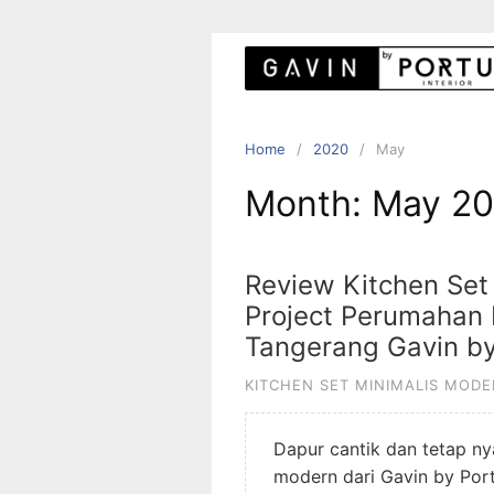
S
k
i
p
t
o
Home
2020
May
c
Month: May 2
o
n
t
Review Kitchen Set
e
Project Perumahan
n
Tangerang Gavin by
t
KITCHEN SET MINIMALIS MOD
Dapur cantik dan tetap ny
modern dari Gavin by Por