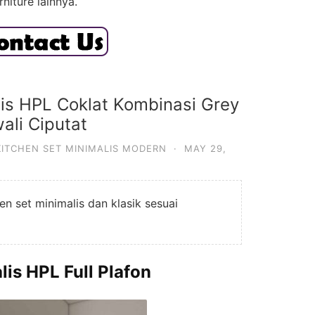
niture lainnya.
lis HPL Coklat Kombinasi Grey
ali Ciputat
KITCHEN SET MINIMALIS MODERN
·
MAY 29,
n set minimalis dan klasik sesuai
lis HPL Full Plafon