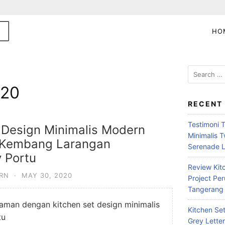
HO
S
e
020
a
r
RECENT
c
Testimoni 
h
 Design Minimalis Modern
Minimalis 
f
 Kembang Larangan
Serenade 
o
 Portu
r
Review Kit
:
ERN
·
MAY 30, 2020
Project P
Tangerang 
aman dengan kitchen set design minimalis
Kitchen Se
tu
Grey Letter