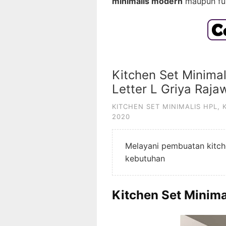
minimalis modern
maupun fur
Kitchen Set Minima
Letter L Griya Rajaw
KITCHEN SET MINIMALIS HPL
,
2020
Melayani pembuatan kitche
kebutuhan
Kitchen Set Minima