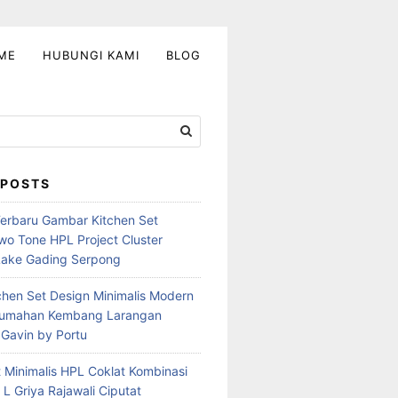
ME
HUBUNGI KAMI
BLOG
 POSTS
Terbaru Gambar Kitchen Set
Two Tone HPL Project Cluster
Lake Gading Serpong
chen Set Design Minimalis Modern
erumahan Kembang Larangan
Gavin by Portu
t Minimalis HPL Coklat Kombinasi
 L Griya Rajawali Ciputat