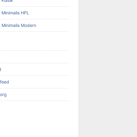
 Klasik
t Minimalis HPL
t Minimalis Modern
d
feed
org