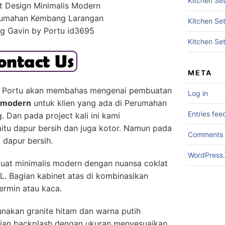
Kitchen Set
t Design Minimalis Modern
rumahan Kembang Larangan
Kitchen Se
g Gavin by Portu id3695
Kitchen Se
META
 by Portu akan membahas mengenai pembuatan
Log in
s modern
untuk klien yang ada di Perumahan
Entries fee
Dan pada project kali ini kami
itu dapur bersih dan juga kotor. Namun pada
Comments 
 dapur bersih.
WordPress.
uat minimalis modern dengan nuansa coklat
PL. Bagian kabinet atas di kombinasikan
ermin atau kaca.
nakan granite hitam dan warna putih
ian backplash dengan ukuran menyesuaikan