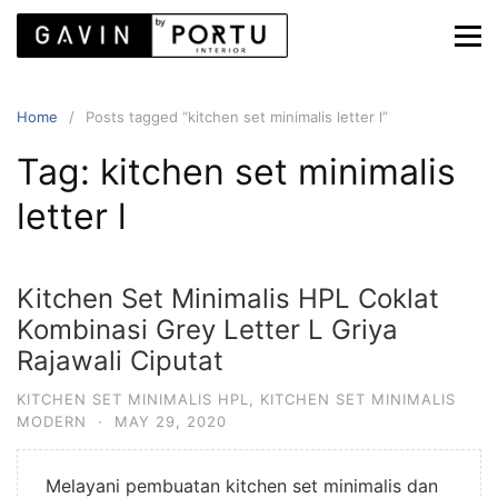
S
k
i
p
Home
Posts tagged “kitchen set minimalis letter l”
t
o
Tag: kitchen set minimalis
c
letter l
o
n
t
e
Kitchen Set Minimalis HPL Coklat
n
Kombinasi Grey Letter L Griya
t
Rajawali Ciputat
KITCHEN SET MINIMALIS HPL
,
KITCHEN SET MINIMALIS
MODERN
·
MAY 29, 2020
Melayani pembuatan kitchen set minimalis dan