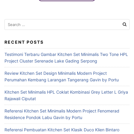
S
e
a
r
RECENT POSTS
c
Testimoni Terbaru Gambar Kitchen Set Minimalis Two Tone HPL
h
Project Cluster Serenade Lake Gading Serpong
f
o
Review Kitchen Set Design Minimalis Modern Project
r
Perumahan Kembang Larangan Tangerang Gavin by Portu
:
Kitchen Set Minimalis HPL Coklat Kombinasi Grey Letter L Griya
Rajawali Ciputat
Referensi Kitchen Set Minimalis Modern Project Fenomerad
Residence Pondok Labu Gavin by Portu
Referensi Pembuatan Kitchen Set Klasik Duco Klien Bintaro